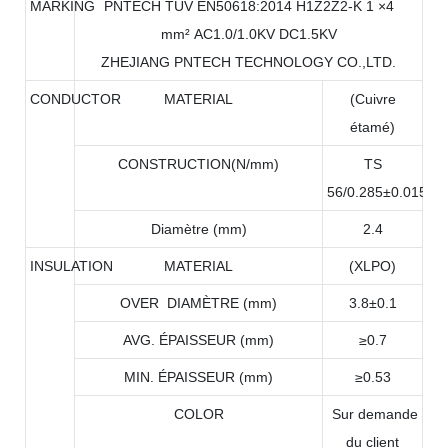
MARKING
PNTECH TUV EN50618:2014 H1Z2Z2-K 1 ×4
mm² AC1.0/1.0KV DC1.5KV
ZHEJIANG PNTECH TECHNOLOGY CO.,LTD.
CONDUCTOR
MATERIAL
(Cuivre
étamé)
CONSTRUCTION(N/mm)
TS
56/0.285±0.015
Diamètre (mm)
2.4
INSULATION
MATERIAL
(XLPO)
OVER DIAMÈTRE (mm)
3.8±0.1
AVG. ÉPAISSEUR (mm)
≥0.7
MIN. ÉPAISSEUR (mm)
≥0.53
COLOR
Sur demande
du client