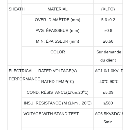
SHEATH
MATERIAL
(XLPO)
OVER DIAMÈTRE (mm)
5.6±0.2
AVG. ÉPAISSEUR (mm)
≥0.8
MIN. ÉPAISSEUR (mm)
≥0.58
COLOR
Sur demande
du client
ELECTRICAL
RATED VOLTAGE(V)
AC1.0/1.0KV DC1
PERFORMANCE
RATED TEMP(℃)
-40℃-90℃
COND. RÉSISTANCE(Ω/km,20℃)
≤5.09
INSU. RÉSISTANCE (M Ω.km，20℃)
≥580
VOITAGE WITH STAND TEST
AC6.5KV&DC15KV
5min