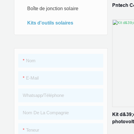
Pntech C4
Boîte de jonction solaire
dénudeur,
connecteu
Kits d'outils solaires
Nom
E-Mail
Whatsapp/Téléphone
Nom De La Compagnie
Kit d&39;o
photovol
Teneur