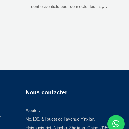
sont essentiels pour connecter les fils,
terminer les conducteurs et assembler
divers composants d'une installation solaire.
Spécialement conçus pour les systèmes
photovoltaïques, ils comprennent des outils
d'installation compatibles avec les
connecteurs mc4 et des sertissages de
câbles solaires photovoltaïques pour câbles
et bornes de spécifications différentes.
Nous contacter
Ajouter:
e
No.108, à l'ouest de l'avenue Yinxian.
Haishudistrict, Ningbo, Zhejiang, Chine, 315012