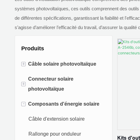
systèmes photovoltaïques, ces outils comprennent des outils 
de différentes spécifications, garantissant la fiabilité et l'effi
s’agisse d’améliorer l’efficacité du travail, d’assurer la qualité
Produits
+
Câble solaire photovoltaïque
Connecteur solaire
câble solaire unipolaire
+
photovoltaïque
câble solaire à deux conducteurs
-
Composants d'énergie solaire
Connecteur MC4
Câble en alliage d'aluminium
Connecteur solaire en T
Câble d'extension solaire
Câble de mise à la terre
Connecteur Y solaire
Rallonge pour onduleur
Kits d'out