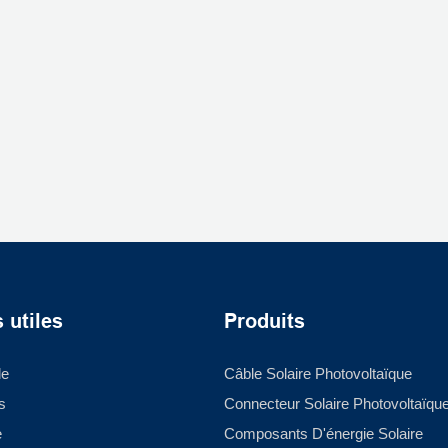
 utiles
Produits
le
Câble Solaire Photovoltaïque
s
Connecteur Solaire Photovoltaïqu
e
Composants D'énergie Solaire