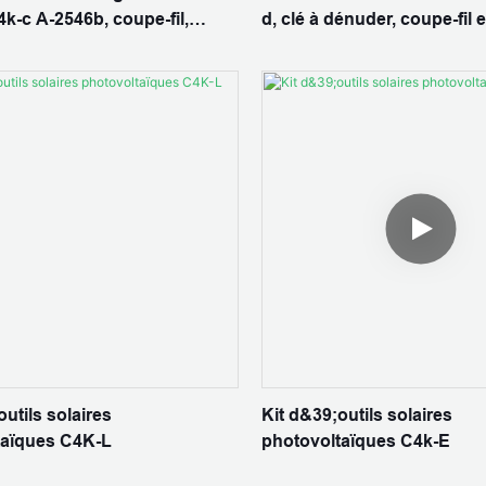
k-c A-2546b, coupe-fil,
d, clé à dénuder, coupe-fil e
 clé de connecteur,
sertir Ly-2546b
rs solaires photovoltaïques
utils solaires
Kit d&39;outils solaires
taïques C4K-L
photovoltaïques C4k-E