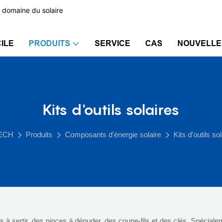
 domaine du solaire
ILE
PRODUITS
SERVICE
CAS
NOUVELLE
Kits d'outils solaires
ECH
Produits
Composants d'énergie solaire
Kits d'outils so
s à sertir, des pinces à dénuder, des coupe-fils et des clés. Spéciale