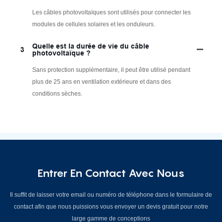
Les câbles photovoltaïques sont utilisés pour connecter les
modules de cellules solaires et les onduleurs.
Quelle est la durée de vie du câble
3
photovoltaïque ?
Sans protection supplémentaire, il peut être utilisé pendant
plus de 25 ans en ventilation extérieure et dans des
conditions sèches.
Entrer En Contact Avec Nous
Il suffit de laisser votre email ou numéro de téléphone dans le formulaire de
contact afin que nous puissions vous envoyer un devis gratuit pour notre
large gamme de conceptions