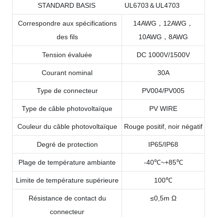
STANDARD BASIS UL6703＆UL4703
Correspondre aux spécifications
14AWG，12AWG，
des fils
10AWG，8AWG
Tension évaluée
DC 1000V/1500V
Courant nominal
30A
Type de connecteur
PV004/PV005
Type de câble photovoltaïque
PV WIRE
Couleur du câble photovoltaïque
Rouge positif, noir négatif
Degré de protection
IP65/IP68
Plage de température ambiante
-40℃~+85℃
Limite de température supérieure
100℃
Résistance de contact du
≤0,5m Ω
connecteur