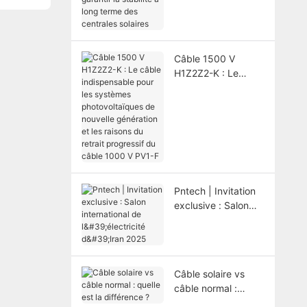
garantir la stabilité
à long terme des
centrales solaires
Câble 1500 V
H1Z2Z2-K : Le
câble indispensable
pour les systèmes
photovoltaïques de
nouvelle génération
et les raisons du
retrait progressif du
câble 1000 V PV1-F
Pntech | Invitation
exclusive : Salon
international de
l'électricité d'Iran
2025
Câble solaire vs
câble normal :
quelle est la