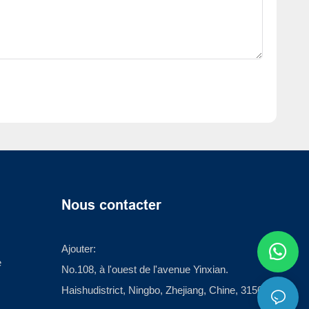
Nous contacter
Ajouter:
e
No.108, à l'ouest de l'avenue Yinxian.
Haishudistrict, Ningbo, Zhejiang, Chine, 315012