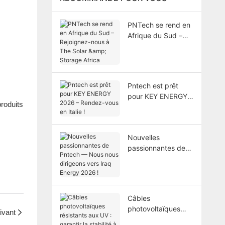
PNTech se rend en
Afrique du Sud –
Rejoignez-nous à
The Solar & Storage
Africa
Pntech est prêt
pour KEY ENERGY
produits
2026 – Rendez-
vous en Italie !
Nouvelles
passionnantes de
Pntech — Nous
nous dirigeons vers
Iraq Energy 2026 !
Câbles
photovoltaïques
ivant
résistants aux UV :