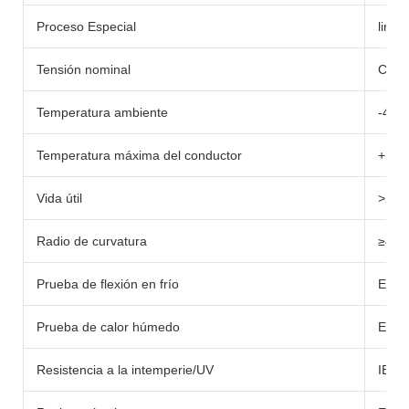
Proceso Especial
lirra
Tensión nominal
CA: 
Temperatura ambiente
-40
Temperatura máxima del conductor
+12
Vida útil
>25 
Radio de curvatura
≥4×D
Prueba de flexión en frío
EN60
Prueba de calor húmedo
EN60
Resistencia a la intemperie/UV
IEC 