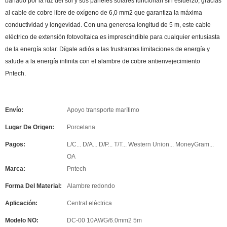
bañado por la luz del sol y sus paneles solares funcionan sin esfuerzo, gracias
al cable de cobre libre de oxígeno de 6,0 mm2 que garantiza la máxima
conductividad y longevidad. Con una generosa longitud de 5 m, este cable
eléctrico de extensión fotovoltaica es imprescindible para cualquier entusiasta
de la energía solar. Dígale adiós a las frustrantes limitaciones de energía y
salude a la energía infinita con el alambre de cobre antienvejecimiento
Pntech.
Envío:
Apoyo transporte marítimo
Lugar De Origen:
Porcelana
Pagos:
L/C... D/A... D/P... T/T... Western Union... MoneyGram...
OA
Marca:
Pntech
Forma Del Material:
Alambre redondo
Aplicación:
Central eléctrica
Modelo NO:
DC-00 10AWG/6.0mm2 5m