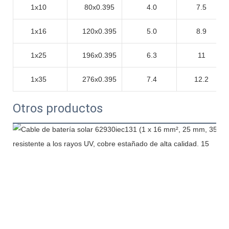
1x10
80x0.395
4.0
7.5
1x16
120x0.395
5.0
8.9
1x25
196x0.395
6.3
11
1x35
276x0.395
7.4
12.2
Otros productos