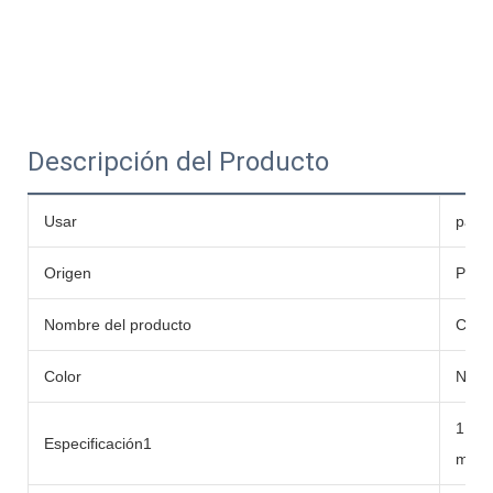
Descripción del Producto
Usar
para 
Origen
Porc
Nombre del producto
Cable
Color
Negro
1.5
Especificación1
mm