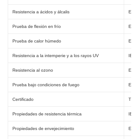
Resistencia a ácidos y álcalis
EN60
Prueba de flexión en frío
EN60
Prueba de calor húmedo
EN60
Resistencia a la intemperie y a los rayos UV
IEC 
Resistencia al ozono
EN60
Prueba bajo condiciones de fuego
EN60
Certificado
TUV
Propiedades de resistencia térmica
IEC6
Propiedades de envejecimiento
EN60