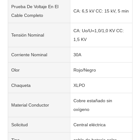
Prueba De Voltaje En El
CA: 6,5 kV CC: 15 kV, 5 min
Cable Completo
CA: Uo/U=1,0/1,0 KV CC:
Tensión Nominal
1,5 KV
Corriente Nominal
30A
Olor
Rojo/Negro
Chaqueta
XLPO
Cobre estañado sin
Material Conductor
oxígeno
Solicitud
Central eléctrica
Tipo
cable de batería solar