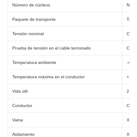
Número de núcleos
Núcl
Paquete de transporte
Tamb
Tensión nominal
CA: 
Prueba de tensión en el cable terminado
CA: 6
Temperatura ambiente
-40
Temperatura máxima en el conductor
+12
Vida útil
25 a
Conductor
Cobr
Vaina
XLP
Aislamiento
XLP