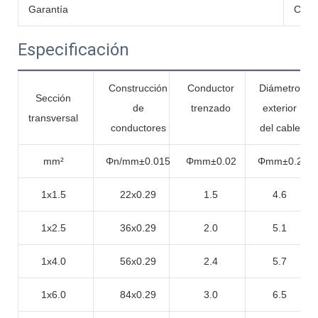
Garantía
Cinc
Especificación
Construcción
Conductor
Diámetro
Sección
de
trenzado
exterior
transversal
conductores
del cable
mm²
Φn/mm±0.015
Φmm±0.02
Φmm±0.2
1x1.5
22x0.29
1.5
4.6
1x2.5
36x0.29
2.0
5.1
1x4.0
56x0.29
2.4
5.7
1x6.0
84x0.29
3.0
6.5