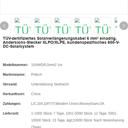
TÜV-zertifiziertes Solarverlängerungskabel 6 mm² einadrig,
Andersions-Stecker XLPO/XLPE, kundenspezifisches 600-V-
DC-Solarsystem
Modellnummer:
10AWG/6,0mm2 1m
Markenname:
Pntech
Versand:
Unterstützung Seefracht
Herkunftsort:
China
Zahlungen:
L/C,D/A,D/P,T/T,Western Union,MoneyGram,OA
Lieferzeit:
1-1000 Stück: 7 Tage, 1001-5000 Stück: 12 Tage, 5001-
10000 Stück: 15 Tage, &gt;10000 Stück: Nach Vereinbarung
(Tage)