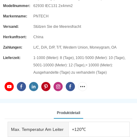
Modellnummer:
62930 IEC131 2x4mm2
Markenname:
PNTECH
Versand:
Stützen Sie die Meeresfracht
Herkunftsort:
China
Zahlungen:
L/C, D/A, D/P, T/T, Western Union, Moneygram, OA
Lieferzeit:
1-1000 (Meter): 8 (Tage), 1001-5000 (Meter): 10 (Tage),
5001-10000 (Meter): 12 (Tage),> 10000 (Meter):
Ausgehandelte (Tage) zu verhandeln (Tage)
Produktdetail
Max. Temperatur Am Leiter
+120℃