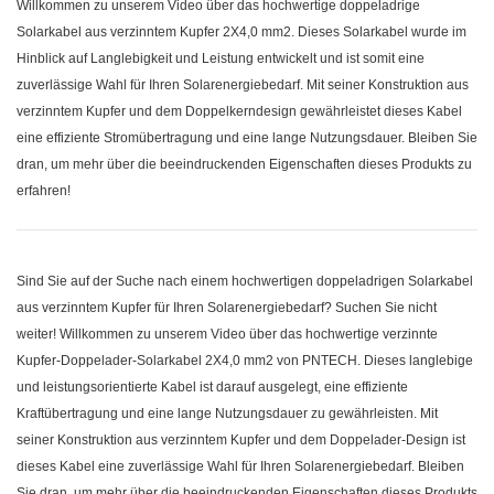
Willkommen zu unserem Video über das hochwertige doppeladrige
Solarkabel aus verzinntem Kupfer 2X4,0 mm2. Dieses Solarkabel wurde im
Hinblick auf Langlebigkeit und Leistung entwickelt und ist somit eine
zuverlässige Wahl für Ihren Solarenergiebedarf. Mit seiner Konstruktion aus
verzinntem Kupfer und dem Doppelkerndesign gewährleistet dieses Kabel
eine effiziente Stromübertragung und eine lange Nutzungsdauer. Bleiben Sie
dran, um mehr über die beeindruckenden Eigenschaften dieses Produkts zu
erfahren!
Sind Sie auf der Suche nach einem hochwertigen doppeladrigen Solarkabel
aus verzinntem Kupfer für Ihren Solarenergiebedarf? Suchen Sie nicht
weiter! Willkommen zu unserem Video über das hochwertige verzinnte
Kupfer-Doppelader-Solarkabel 2X4,0 mm2 von PNTECH. Dieses langlebige
und leistungsorientierte Kabel ist darauf ausgelegt, eine effiziente
Kraftübertragung und eine lange Nutzungsdauer zu gewährleisten. Mit
seiner Konstruktion aus verzinntem Kupfer und dem Doppelader-Design ist
dieses Kabel eine zuverlässige Wahl für Ihren Solarenergiebedarf. Bleiben
Sie dran, um mehr über die beeindruckenden Eigenschaften dieses Produkts