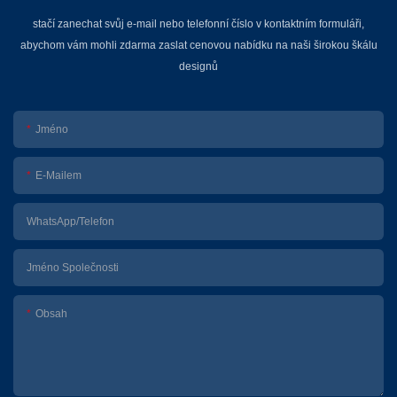
stačí zanechat svůj e-mail nebo telefonní číslo v kontaktním formuláři,
abychom vám mohli zdarma zaslat cenovou nabídku na naši širokou škálu
designů
Jméno
E-Mailem
WhatsApp/telefon
Jméno Společnosti
Obsah