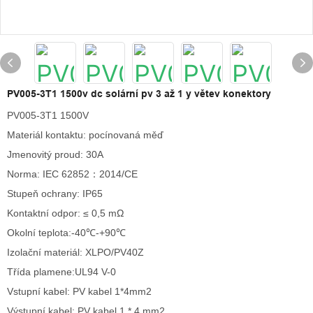
PV005-3T1 1500v dc solární pv 3 až 1 y větev konektory
PV005-3T1 1500V
Materiál kontaktu: pocínovaná měď
Jmenovitý proud: 30A
Norma: IEC 62852：2014/CE
Stupeň ochrany: IP65
Kontaktní odpor: ≤ 0,5 mΩ
Okolní teplota:-40℃-+90℃
Izolační materiál: XLPO/PV40Z
Třída plamene:UL94 V-0
Vstupní kabel: PV kabel 1*4mm2
Výstupní kabel: PV kabel 1 * 4 mm2