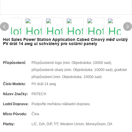
Hot Sales Power Station Application Cabed Cínový měď uvízlý
PV drát 14 awg ul schválený pro solární panely
Přizpůsobení:
Přizpůsobené logo (min. Objednávka: 10000 sad),
přizpůsobené obaly (min. Objednávka: 10000 sad), grafické
přizpůsobení (min. Objednávka: 10000 sad)
Číslo Modelu:
PV drát 14 awg
Název Značky:
PNTECH
Lodní Doprava:
Podpořte mořskou nákladní dopravu
Místo Původu:
Čína
Platby:
L/C, D/A, D/P, T/T, Western Union, MoneyGram, OA