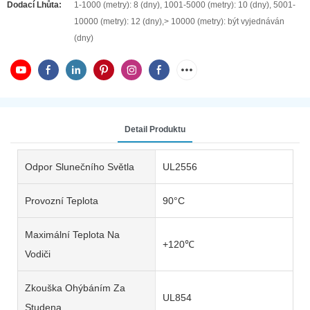
Dodací Lhůta:
1-1000 (metry): 8 (dny), 1001-5000 (metry): 10 (dny), 5001-
10000 (metry): 12 (dny),> 10000 (metry): být vyjednáván
(dny)
Detail Produktu
Odpor Slunečního Světla
UL2556
Provozní Teplota
90°C
Maximální Teplota Na
+120℃
Vodiči
Zkouška Ohýbáním Za
UL854
Studena