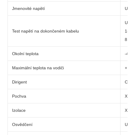
Jmenovité napětí
U=1.
U=1.
Test napětí na dokončeném kabelu
18 ~
8 ~ 2
Okolní teplota
-40
Maximální teplota na vodiči
+12
Dirigent
Cílka
Pochva
XLP
Izolace
XLP
Osvědčení
UL