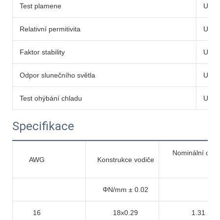
Test plamene
UL15
Relativní permitivita
UL85
Faktor stability
UL85
Odpor slunečního světla
UL25
Test ohýbání chladu
UL85
Specifikace
Nominální obla
AWG
Konstrukce vodiče
ΦN/mm ± 0.02
16
18x0.29
1.31