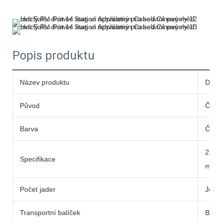
Popis produktu
Název produktu
DC so
Původ
Čína
Barva
Čern
2.0
Specifikace
mm
Počet jader
Jedin
Transportní balíček
Buben