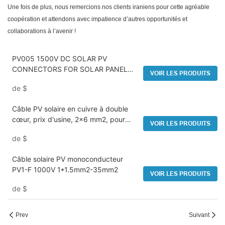
Une fois de plus, nous remercions nos clients iraniens pour cette agréable
coopération et attendons avec impatience d’autres opportunités et
collaborations à l’avenir !
PV005 1500V DC SOLAR PV
CONNECTORS FOR SOLAR PANEL
VOIR LES PRODUITS
SYSTEM
de
$
Câble PV solaire en cuivre à double
cœur, prix d'usine, 2x6 mm2, pour
VOIR LES PRODUITS
panneau de batterie solaire - Câble de
de
$
panneau solaire et fil de câble solaire
Câble solaire PV monoconducteur
PV1-F 1000V 1*1.5mm2-35mm2
VOIR LES PRODUITS
de
$
Prev
Suivant