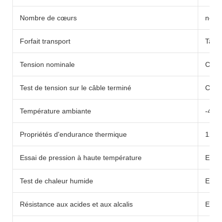
Nombre de cœurs
noya
Forfait transport
Tamb
Tension nominale
CA Uo
Test de tension sur le câble terminé
CA : 
Température ambiante
-40
Propriétés d'endurance thermique
120℃
Essai de pression à haute température
EN50
Test de chaleur humide
EN60
Résistance aux acides et aux alcalis
EN60