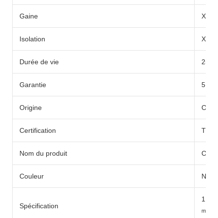
Gaine
XLP
Isolation
XLP
Durée de vie
25 a
Garantie
5 an
Origine
Chin
Certification
TUV
Nom du produit
Câble
Couleur
Noir,
m
1,5
Spécification
mm²