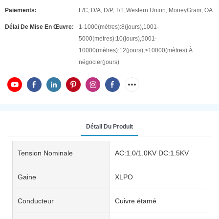
Paiements:
L/C, D/A, D/P, T/T, Western Union, MoneyGram, OA
Délai De Mise En Œuvre:
1-1000(mètres):8(jours),1001-
5000(mètres):10(jours),5001-
10000(mètres):12(jours),>10000(mètres):À
négocier(jours)
Détail Du Produit
Tension Nominale
AC:1.0/1.0KV DC:1.5KV
Gaine
XLPO
Conducteur
Cuivre étamé