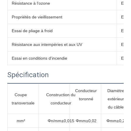
Résistance à l'ozone
EN60
Propriétés de vieillissement
EN60
Essai de pliage à froid
EN60
Résistance aux intempéries et aux UV
EN50
Essai en conditions d'incendie
EN60
Spécification
Conducteur
Diamètre
Coupe
Construction du
toronné
extérieur
transversale
conducteur
du câble
mm²
Φn/mm±0,015
Φmm±0,02
Φmm±0,2