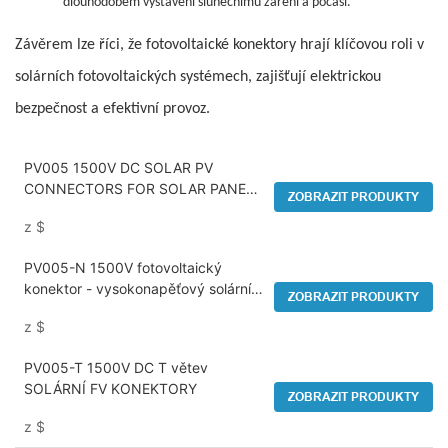
dlouhodobém vystavení slunečnímu záření a počasí.
Závěrem lze říci, že fotovoltaické konektory hrají klíčovou roli v
solárních fotovoltaických systémech, zajišťují elektrickou
bezpečnost a efektivní provoz.
PV005 1500V DC SOLAR PV
CONNECTORS FOR SOLAR PANEL
ZOBRAZIT PRODUKTY
SYSTEM
z
$
PV005-N 1500V fotovoltaický
konektor - vysokonapěťový solární
ZOBRAZIT PRODUKTY
konektor
z
$
PV005-T 1500V DC T větev
SOLÁRNÍ FV KONEKTORY
ZOBRAZIT PRODUKTY
z
$