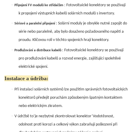
·
: Fotovoltaické konektory se používají
Připojení FV modulů ke střídačům
k propojení výstupních kabelů solárních modulů s invertory.
·
: Solární moduly je obvykle nutné zapojit do
Sériové a paralelní připojení
série nebo paralelně, aby bylo dosaženo požadovaného napětí a
proudu. Klíčovou roli v těchto spojeních hrají konektory.
·
: Fotovoltaické konektory se používají
Prodlužování a distribuce kabelů
pro prodlužování kabelů a rozvod energie, zajišťující spolehlivé
elektrické spojení.
Instalace a údržba:
·
Při instalaci solárních systémů lze použitím správných fotovoltaických
konektorů předejít poruchám způsobeným špatným kontaktem
nebo elektrickým zkratem.
·
V údržbě to’je nezbytné zkontrolovat konektor’Vodotěsnost,
odolnost proti korozi a celkový výkon zabraňují poškození při