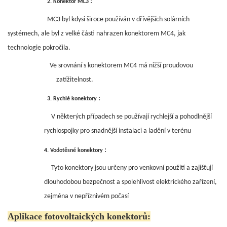
:
2.
Konektor MC3
MC3 byl kdysi široce používán v dřívějších solárních
systémech, ale byl z velké části nahrazen konektorem MC4, jak
technologie pokročila.
Ve srovnání s konektorem MC4 má nižší proudovou
zatížitelnost.
:
3.
Rychlé konektory
V některých případech se používají rychlejší a pohodlnější
rychlospojky pro snadnější instalaci a ladění v terénu
:
4.
Vodotěsné konektory
Tyto konektory jsou určeny pro venkovní použití a zajišťují
dlouhodobou bezpečnost a spolehlivost elektrického zařízení,
zejména v nepříznivém počasí
Aplikace fotovoltaických konektorů: