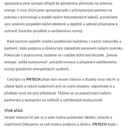
spolupráce jsme schopni přispět ke globálnímu přechodu na zelenou
energii. V roce 2024 jsme spolupracovali s průmyslovými partnery na
pokroku v technologii a kvalitě našich fotovoltaických kabelů, pomáháme
více solárním projektům běžet efektivně a stabilně a aktivně přispíváme k
ochraně životního prostředí a udržitelnému rozvoji.
Rádi bychom vyjádřili zvláštní poděkování každému z našich zákazníků a
partnerů. Vaše podpora a důvěra byly základním kamenem našeho pokroku.
Pokud jde o budoucnost, budeme se i nadále držet naší filozofie „Zelená
energie, světlá budoucnost“, pohánět inovace a přispívat k udržitelnému
rozvoji globálních energetických systémů.
Celý tým na
PNTECH
přeje vám veselé Vánoce a šťastný nový rok! Ať si
užijete teplo a radost svátečních dnů se svými blízkými, odpočinete si a
přivítejte nový rok plný příležitostí. Těšíme se na pokračování našeho
partnerství a spolupráci na světlejší a udržitelnější budoucnosti.
Vřelé přání:
Veselé Vánoce! Ať jste vy a vaše rodina požehnáni štěstím, zdravím a
úspěchem! Děkujeme za vaši trvalou podporu a důvěru.
PNTECH
bude i