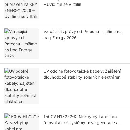
– Uvidíme se v Itálii!
Vzrušující zprávy od Pntechu – míříme na
Iraq Energy 2026!
UV odolné fotovoltaické kabely: Zajištění
dlouhodobé stability solárních elektráren
1500V H1Z2Z2-K: Nezbytný kabel pro
fotovoltaické systémy nové generace a
proč se 1000V PV1-F postupně vyřazuje