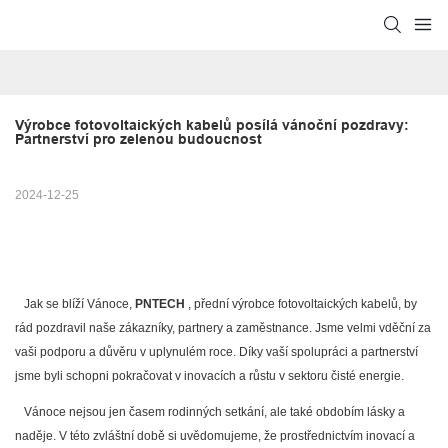
Výrobce fotovoltaických kabelů posílá vánoční pozdravy: 
Partnerství pro zelenou budoucnost
2024-12-25
Jak se blíží Vánoce,
PNTECH
, přední výrobce fotovoltaických kabelů, by
rád pozdravil naše zákazníky, partnery a zaměstnance. Jsme velmi vděční za
vaši podporu a důvěru v uplynulém roce. Díky vaší spolupráci a partnerství
jsme byli schopni pokračovat v inovacích a růstu v sektoru čisté energie.
Vánoce nejsou jen časem rodinných setkání, ale také obdobím lásky a
naděje. V této zvláštní době si uvědomujeme, že prostřednictvím inovací a