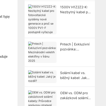
elektráren
1500V H1Z2Z2-K:
Nezbytný kabel pro
at typy
fotovoltaické
systémy nové
generace a proč se
1000V PV1-F
postupně vyřazuje
Pntech | Exkluzivní
pozvánka:
Mezinárodní veletrh
aduje
elektřiny v Íránu
2025
Solární kabel vs.
běžný kabel: Jaký
je rozdíl?
OEM vs. ODM pro
zakázkové solární
kabely: Průvodce