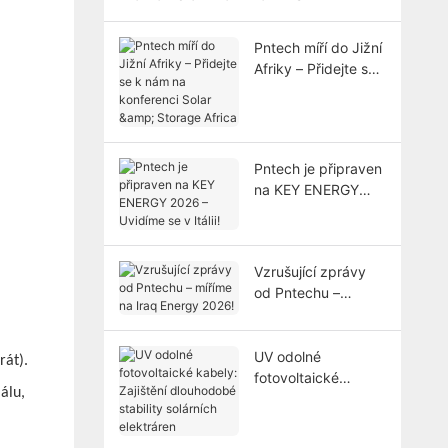
Pntech míří do Jižní
Afriky – Přidejte se
k nám na
konferenci Solar &
Storage Africa
Pntech je připraven
na KEY ENERGY
2026 – Uvidíme se
v Itálii!
Vzrušující zprávy
od Pntechu –
míříme na Iraq
Energy 2026!
UV odolné
rát).
fotovoltaické
álu,
kabely: Zajištění
dlouhodobé
stability solárních