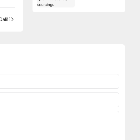
správnou strategií
sourcingu
Další