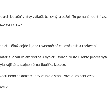
ovrch izolační vrstvy vytlačit barevný proužek. To pomáhá identifikov
zolační vrstvy.
 teplotu, čímž dojde k jeho rovnoměrnému změknutí a roztavení.
teriál obalí kolem vodiče a vytvoří izolační vrstvu. Tento proces vyž
byla zajištěna stejnoměrná tloušťka izolace.
vodu nebo chladičem, aby ztuhla a stabilizovala izolační vrstvu.