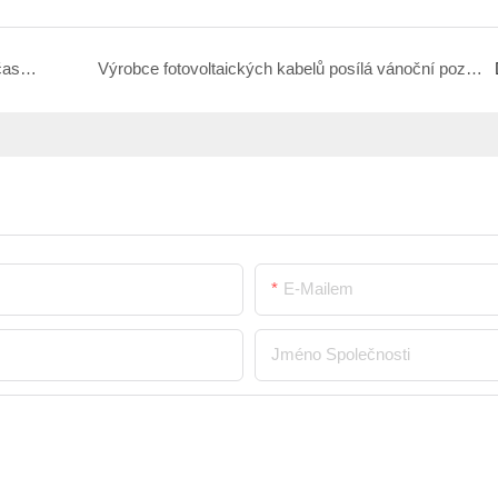
Děkujeme vítězi za pozvání - v prosinci se zúčastníme semináře "Solar pro vítěze" 12
Výrobce fotovoltaických kabelů posílá vánoční pozdravy: Partnerství pro zelenou budoucnost
E-Mailem
Jméno Společnosti