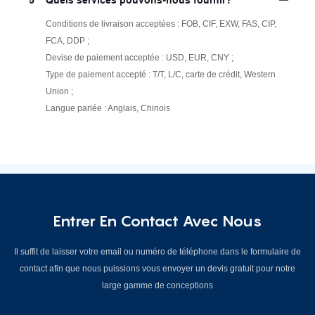
Conditions de livraison acceptées : FOB, CIF, EXW, FAS, CIP,
FCA, DDP ;
Devise de paiement acceptée : USD, EUR, CNY ;
Type de paiement accepté : T/T, L/C, carte de crédit, Western
Union ;
Langue parlée : Anglais, Chinois
Entrer En Contact Avec Nous
Il suffit de laisser votre email ou numéro de téléphone dans le formulaire de
contact afin que nous puissions vous envoyer un devis gratuit pour notre
large gamme de conceptions