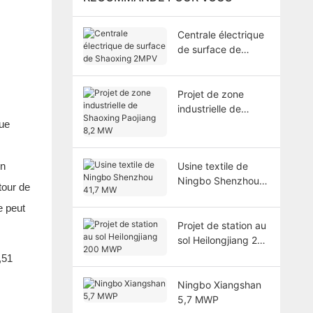
Centrale électrique
de surface de
Shaoxing 2MPV
Projet de zone
industrielle de
Shaoxing Paojiang
que
8,2 MW
on
Usine textile de
Ningbo Shenzhou
tour de
41,7 MW
e peut
Projet de station au
sol Heilongjiang 200
MWP
Ningbo Xiangshan
5,7 MWP