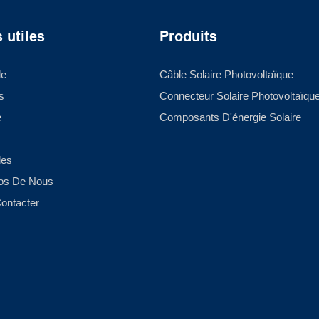
 utiles
Produits
le
Câble Solaire Photovoltaïque
s
Connecteur Solaire Photovoltaïqu
e
Composants D'énergie Solaire
les
os De Nous
ontacter