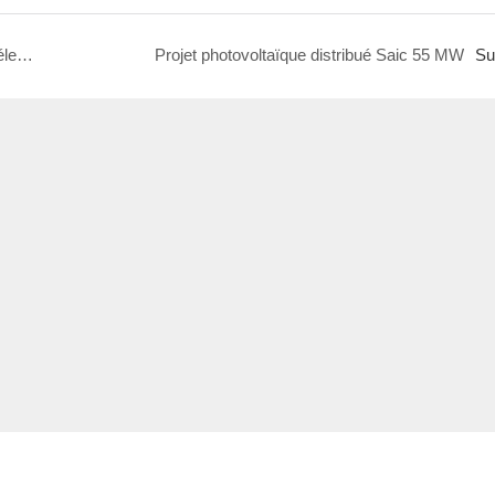
Projet de réduction de la pauvreté de la centrale électrique terrestre de Hebei Chengde, 33,92 MW
Projet photovoltaïque distribué Saic 55 MW
Su