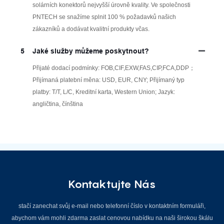
solárních konektorů nejvyšší úrovně kvality. Ve společnosti
PNTECH se snažíme splnit 100 % požadavků našich
zákazníků a dodávat kvalitní produkty včas.
5
Jaké služby můžeme poskytnout?
Přijaté dodací podmínky: FOB,CIF,EXW,FAS,CIP,FCA,DDP；
Přijímaná platební měna: USD, EUR, CNY; Přijímaný typ
platby: T/T, L/C, Kreditní karta, Western Union; Jazyk:
angličtina, čínština
Kontaktujte Nás
stačí zanechat svůj e-mail nebo telefonní číslo v kontaktním formuláři,
abychom vám mohli zdarma zaslat cenovou nabídku na naši širokou škálu