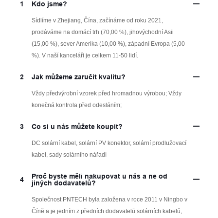
1
Kdo jsme?
Sídlíme v Zhejiang, Čína, začínáme od roku 2021,
prodáváme na domácí trh (70,00 %), jihovýchodní Asii
(15,00 %), sever Amerika (10,00 %), západní Evropa (5,00
%). V naší kanceláři je celkem 11-50 lidí.
2
Jak můžeme zaručit kvalitu?
Vždy předvýrobní vzorek před hromadnou výrobou; Vždy
konečná kontrola před odesláním;
3
Co si u nás můžete koupit?
DC solární kabel, solární PV konektor, solární prodlužovací
kabel, sady solárního nářadí
Proč byste měli nakupovat u nás a ne od
4
jiných dodavatelů?
Společnost PNTECH byla založena v roce 2011 v Ningbo v
Číně a je jedním z předních dodavatelů solárních kabelů,