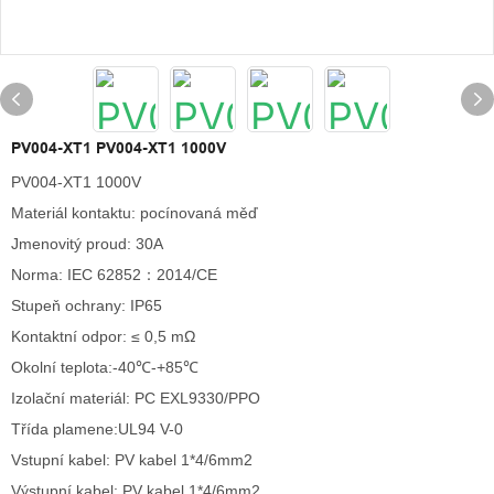
PV004-XT1 PV004-XT1 1000V
PV004-XT1 1000V
Materiál kontaktu: pocínovaná měď
Jmenovitý proud: 30A
Norma: IEC 62852：2014/CE
Stupeň ochrany: IP65
Kontaktní odpor: ≤ 0,5 mΩ
Okolní teplota:-40℃-+85℃
Izolační materiál: PC EXL9330/PPO
Třída plamene:UL94 V-0
Vstupní kabel: PV kabel 1*4/6mm2
Výstupní kabel: PV kabel 1*4/6mm2