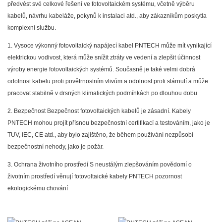
předvést své celkové řešení ve fotovoltaickém systému, včetně výběru
kabelů, návrhu kabeláže, pokynů k instalaci atd., aby zákazníkům poskytla
komplexní službu.
1. Vysoce výkonný fotovoltaický napájecí kabel PNTECH může mít vynikající
elektrickou vodivost, která může snížit ztráty ve vedení a zlepšit účinnost
výroby energie fotovoltaických systémů. Současně je také velmi dobrá
odolnost kabelu proti povětrnostním vlivům a odolnost proti stárnutí a může
pracovat stabilně v drsných klimatických podmínkách po dlouhou dobu
2. Bezpečnost Bezpečnost fotovoltaických kabelů je zásadní. Kabely
PNTECH mohou projít přísnou bezpečnostní certifikací a testováním, jako je
TUV, IEC, CE atd., aby bylo zajištěno, že během používání nezpůsobí
bezpečnostní nehody, jako je požár.
3. Ochrana životního prostředí S neustálým zlepšováním povědomí o
životním prostředí věnují fotovoltaické kabely PNTECH pozornost
ekologickému chování