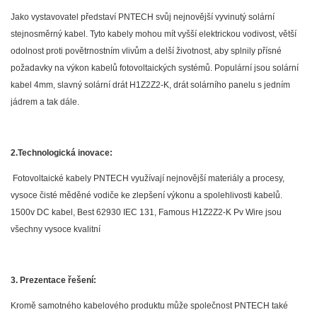
Jako vystavovatel představí PNTECH svůj nejnovější vyvinutý solární
stejnosměrný kabel. Tyto kabely mohou mít vyšší elektrickou vodivost, větší
odolnost proti povětrnostním vlivům a delší životnost, aby splnily přísné
požadavky na výkon kabelů fotovoltaických systémů. Populární jsou solární
kabel 4mm, slavný solární drát H1Z2Z2-K, drát solárního panelu s jedním
jádrem a tak dále.
2.Technologická inovace:
Fotovoltaické kabely PNTECH využívají nejnovější materiály a procesy,
vysoce čisté měděné vodiče ke zlepšení výkonu a spolehlivosti kabelů.
1500v DC kabel, Best 62930 IEC 131, Famous H1Z2Z2-K Pv Wire jsou
všechny vysoce kvalitní
3. Prezentace řešení:
Kromě samotného kabelového produktu může společnost PNTECH také