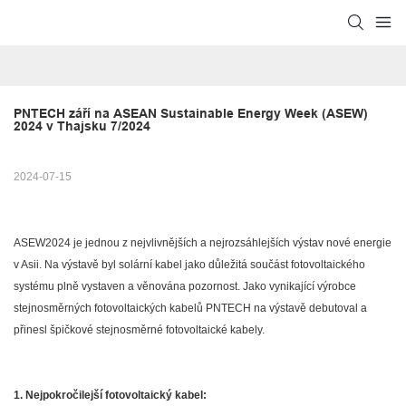
PNTECH září na ASEAN Sustainable Energy Week (ASEW) 
2024 v Thajsku 7/2024
2024-07-15
ASEW2024 je jednou z nejvlivnějších a nejrozsáhlejších výstav nové energie
v Asii. Na výstavě byl solární kabel jako důležitá součást fotovoltaického
systému plně vystaven a věnována pozornost. Jako vynikající výrobce
stejnosměrných fotovoltaických kabelů PNTECH na výstavě debutoval a
přinesl špičkové stejnosměrné fotovoltaické kabely.
1. Nejpokročilejší fotovoltaický kabel: