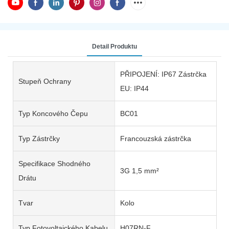
Detail Produktu
PŘIPOJENÍ: IP67 Zástrčka
Stupeň Ochrany
EU: IP44
Typ Koncového Čepu
BC01
Typ Zástrčky
Francouzská zástrčka
Specifikace Shodného
3G 1,5 mm²
Drátu
Tvar
Kolo
Typ Fotovoltaického Kabelu
H07RN-F