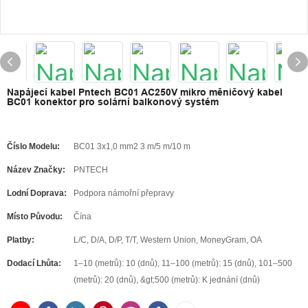
Napájecí kabel Pntech BC01 AC250V mikro měničový kabel
BC01 konektor pro solární balkonový systém
Číslo Modelu:
BC01 3x1,0 mm2 3 m/5 m/10 m
Název Značky:
PNTECH
Lodní Doprava:
Podpora námořní přepravy
Místo Původu:
Čína
Platby:
L/C, D/A, D/P, T/T, Western Union, MoneyGram, OA
Dodací Lhůta:
1–10 (metrů): 10 (dnů), 11–100 (metrů): 15 (dnů), 101–500
(metrů): 20 (dnů), &gt;500 (metrů): K jednání (dnů)