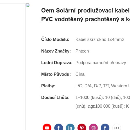
Oem Solární prodlužovací kabe
PVC vodotěsný prachotěsný s 
Číslo Modelu:
Kabel skrz okno 1x4mm2
Název Značky:
Pntech
Lodní Doprava:
Podpora námořní přepravy
Místo Původu:
Čína
Platby:
L/C, D/A, D/P, T/T, Wester
Dodací Lhůta:
1–1000 (kusů): 10 (dnů), 10
(dnů), &gt;100 000 (kusů): K