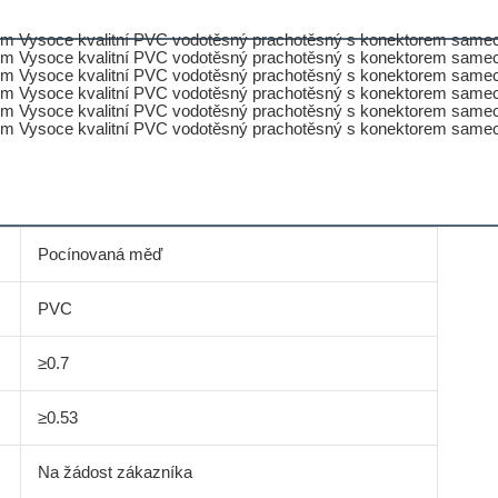
Pocínovaná měď
PVC
≥0.7
≥0.53
Na žádost zákazníka