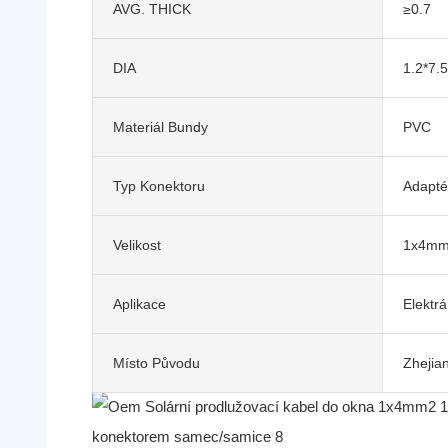
AVG. THICK
≥0.7
DIA
1.2*7.5
Materiál Bundy
PVC
Typ Konektoru
Adapté
Velikost
1x4m
Aplikace
Elektrá
Místo Původu
Zhejia