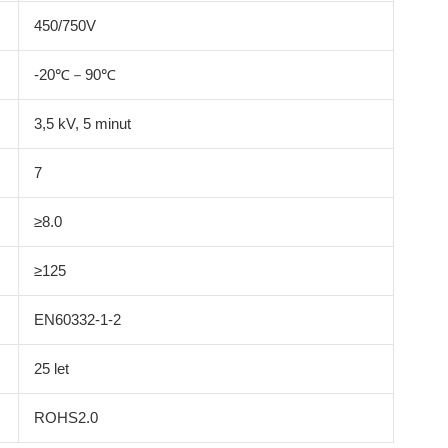
450/750V
-20℃－90℃
3,5 kV, 5 minut
7
≥8.0
≥125
EN60332-1-2
25 let
ROHS2.0