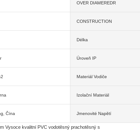
OVER DIAMEREDR
CONSTRUCTION
Délka
r
Úroveň IP
m2
Materiál Vodiče
rna
Izolační Materiál
ng, Čína
Jmenovité Napětí