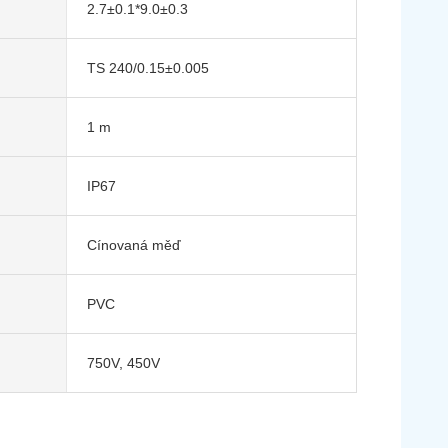
2.7±0.1*9.0±0.3
TS 240/0.15±0.005
1 m
IP67
Cínovaná měď
PVC
750V, 450V