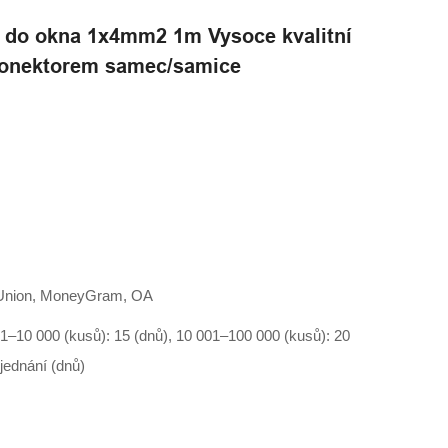
l do okna 1x4mm2 1m Vysoce kvalitní
konektorem samec/samice
n Union, MoneyGram, OA
01–10 000 (kusů): 15 (dnů), 10 001–100 000 (kusů): 20
 jednání (dnů)