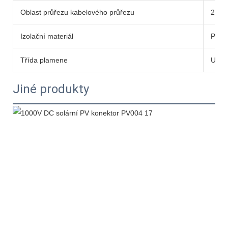
Oblast průřezu kabelového průřezu
2,5/
Izolační materiál
PC E
Třída plamene
UL94
Jiné produkty