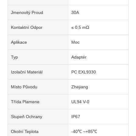
Jmenovitý Proud
30A
Kontaktní Odpor
≤ 0,5 mΩ
Aplikace
Moc
Typ
Adaptér
Izolační Materiál
PC EXL9330
Místo Původu
Zhejiang
Třída Plamene
UL94 V-0
Stupeň Ochrany
IP67
Okolní Teplota
-40℃ ~+85℃