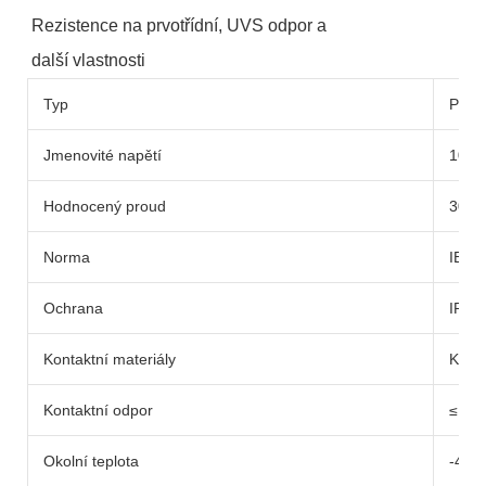
Rezistence na prvotřídní, UVS odpor a
další vlastnosti
Typ
PV00
Jmenovité napětí
1000
Hodnocený proud
30A
Norma
IEC 
Ochrana
IP67
Kontaktní materiály
Konz
Kontaktní odpor
≤ 0,
Okolní teplota
-40