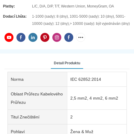
Platby:
L/C, D/A, D/P, T/T, Western Union, MoneyGram, OA
Dodací Lhůta:
1-1000 (sady): 8 (dny), 1001-5000 (sady): 10 (dny), 5001-
10000 (sady): 12 (dny),> 10000 (sady): být vyjednáván (dny)
Detail Produktu
Norma
IEC 62852:2014
Oblast Průřezu Kabelového
2,5 mm2, 4 mm2, 6 mm2
Průřezu
Titul Znečištění
2
Pohlaví
Žena & Muž