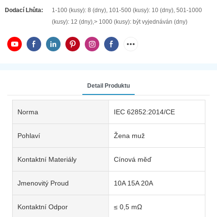
Dodací Lhůta:
1-100 (kusy): 8 (dny), 101-500 (kusy): 10 (dny), 501-1000
(kusy): 12 (dny),> 1000 (kusy): být vyjednáván (dny)
Detail Produktu
Norma
IEC 62852:2014/CE
Pohlaví
Žena muž
Kontaktní Materiály
Cínová měď
Jmenovitý Proud
10A 15A 20A
Kontaktní Odpor
≤ 0,5 mΩ