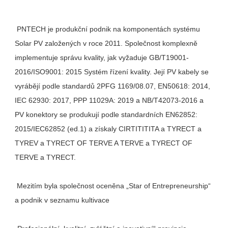
 PNTECH je produkční podnik na komponentách systému 
Solar PV založených v roce 2011. Společnost komplexně 
implementuje správu kvality, jak vyžaduje GB/T19001-
2016/ISO9001: 2015 Systém řízení kvality. Její PV kabely se 
vyrábějí podle standardů 2PFG 1169/08.07, EN50618: 2014, 
IEC 62930: 2017, PPP 11029A: 2019 a NB/T42073-2016 a 
PV konektory se produkují podle standardních EN62852: 
2015/IEC62852 (ed.1) a získaly CIRTITITITA a TYRECT a 
TYREV a TYRECT OF TERVE A TERVE a TYRECT OF 
 Mezitím byla společnost oceněna „Star of Entrepreneurship“ 