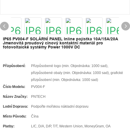
IP65 PV004-F SOLÁRNÍ PANEL Inline pojistka 10A/15A/20A
Jmenovitá proudový cínový kontaktní materiál pro
fotovoltaické systémy Power 1000V DC
Přizpůsobení:
Přizpůsobené logo (min. Objednávka: 1000 sad),
přizpůsobené obaly (min. Objednávka: 1000 sad), grafické
přizpůsobení (min. Objednávka: 1000 sad)
Číslo Modelu:
PV004-F
Název Značky:
PNTECH
Lodní Doprava:
Podpořte mořskou nákladní dopravu
Místo Původu:
Čína
Platby:
L/C, D/A, D/P, T/T, Western Union, MoneyGram, OA