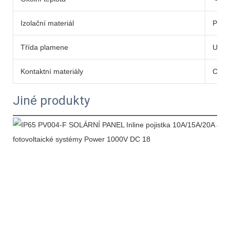
Izolační materiál
PC E
Třída plamene
UL94
Kontaktní materiály
Cíno
Jiné produkty