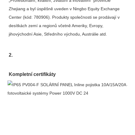
„Profesionální, kvalitní, zvláštní a inovativní“ provincie 
Zhejiang a byl úspěšně uveden v Ningbo Equity Exchange 
Center (kód: 780906). Produkty společnosti se prodávají v 
desítkách zemí a regionů včetně Ameriky, Evropy, 