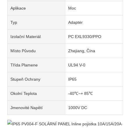
Aplikace
Moc
Typ
Adaptér
Izolační Materiál
PC EXL9330/PPO
Místo Původu
Zhejiang, Čína
Třída Plamene
UL94 V-0
Stupeň Ochrany
IP65
Okolní Teplota
-40℃~+ 85℃
Jmenovité Napětí
1000V DC