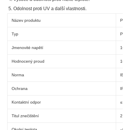
5. Odolnost proti UV a další vlastnosti.
Název produktu
Pojis
Typ
PV00
Jmenovité napětí
1000
Hodnocený proud
10A 
Norma
IEC 
Ochrana
IP65
Kontaktní odpor
≤ 0,
Titul znečištění
2
Okolní teplota
-40