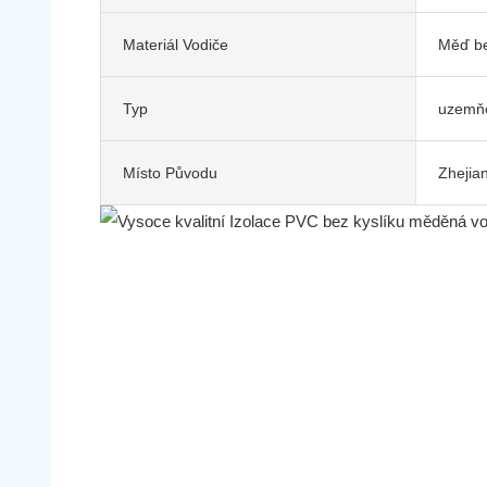
Materiál Vodiče
Měď be
Typ
uzemňo
Místo Původu
Zhejia