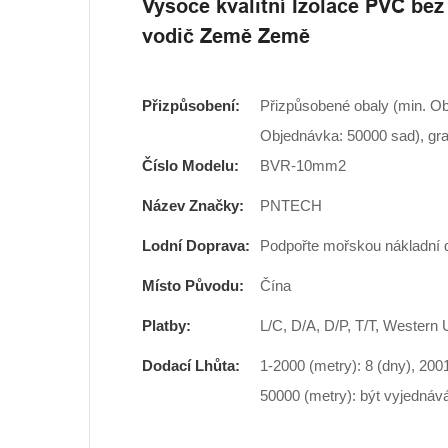
Vysoce kvalitní Izolace PVC b
vodič Země Země
Přizpůsobení:
Přizpůsobené obaly (min. Ob
Objednávka: 50000 sad), gra
Číslo Modelu:
BVR-10mm2
Název Značky:
PNTECH
Lodní Doprava:
Podpořte mořskou nákladní 
Místo Původu:
Čína
Platby:
L/C, D/A, D/P, T/T, Wester
Dodací Lhůta:
1-2000 (metry): 8 (dny), 200
50000 (metry): být vyjednáv