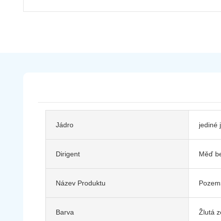
Jádro
jediné 
Dirigent
Měď be
Název Produktu
Pozems
Barva
Žlutá z