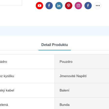
Detail Produktu
jádro
Pouzdro
z kyslíku
Jmenovité Napětí
ký kabel
Balení
elená
Bunda