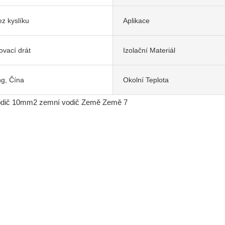
z kyslíku
Aplikace
vací drát
Izolační Materiál
ng, Čína
Okolní Teplota