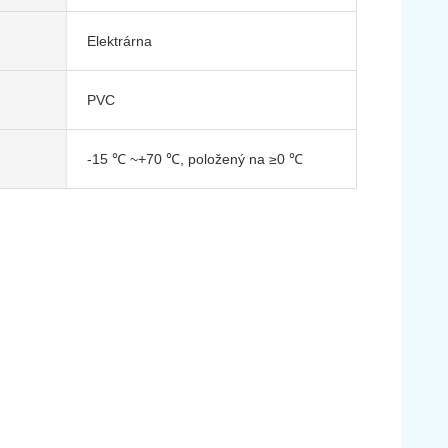
Elektrárna
PVC
-15 ℃ ~+70 ℃, položený na ≥0 ℃