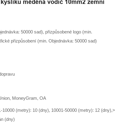
ez kyslíku měděná vodič 10mm2 zemní
jednávka: 50000 sad), přizpůsobené logo (min.
fické přizpůsobení (min. Objednávka: 50000 sad)
dopravu
n Union, MoneyGram, OA
1-10000 (metry): 10 (dny), 10001-50000 (metry): 12 (dny),>
án (dny)