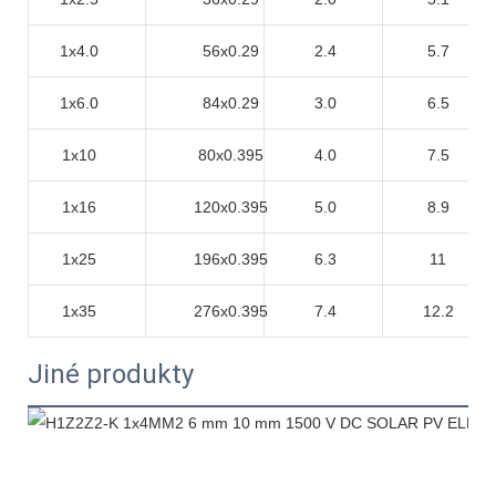
1x4.0
56x0.29
2.4
5.7
1x6.0
84x0.29
3.0
6.5
1x10
80x0.395
4.0
7.5
1x16
120x0.395
5.0
8.9
1x25
196x0.395
6.3
11
1x35
276x0.395
7.4
12.2
Jiné produkty