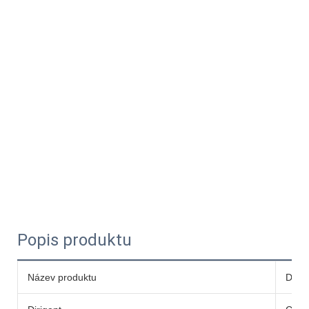
Popis produktu
Název produktu
DC so