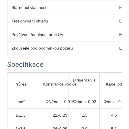
Stárnoucí vlastnosti
EN60
Test ohýbání chladu
EN60
Povětvení /odolnost proti UV
EN50
Zkoušejte pod podmínkou požáru
EN60
Specifikace
Dirigent uvízl
Průřez
Konstrukce vodiče
Kabel od
mm²
ΦN/mm ± 0.015
Φmm ± 0.02
Φmm ± 0.2
1x1.5
22x0.29
1.5
4.6
1x2.5
36x0.29
2.0
5.1