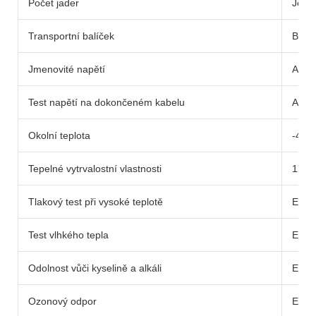
Počet jader
Jedin
Transportní balíček
Buben
Jmenovité napětí
AC UO
Test napětí na dokončeném kabelu
AC: 6
Okolní teplota
-40
Tepelné vytrvalostní vlastnosti
120 ℃
Tlakový test při vysoké teplotě
EN50
Test vlhkého tepla
EN60
Odolnost vůči kyselině a alkáli
EN60
Ozonový odpor
EN60