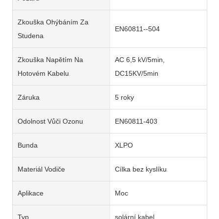
Zkouška Ohýbáním Za
EN60811--504
Studena
Zkouška Napětím Na
AC 6,5 kV/5min,
Hotovém Kabelu
DC15KV/5min
Záruka
5 roky
Odolnost Vůči Ozonu
EN60811-403
Bunda
XLPO
Materiál Vodiče
Cílka bez kyslíku
Aplikace
Moc
Typ
solární kabel