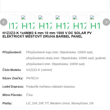
H1Z2Z2-K 1x4MM2 6 mm 10 mm 1500 V DC SOLAR PV
ELEKTRICKÝ MĚSTOVÝ DRUHA BARBEL PANEL
Přizpůsobení:
Přizpůsobené logo (min. Objednávka: 10000 sad),
přizpůsobené obaly (min. Objednávka: 10000 sad), grafické
přizpůsobení (min. Objednávka: 10000 sad)
Číslo Modelu:
H1Z2Z2-K 1x4mm2
Název Značky:
PNTECH
Lodní Doprava:
Podpořte mořskou nákladní dopravu
Místo Původu:
Čína
Platby:
L/C, D/A, D/P, T/T, Western Union, MoneyGram, OA