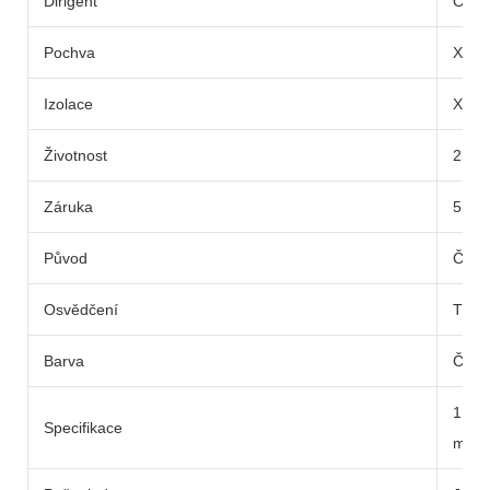
Dirigent
Cílka
Pochva
XLP
Izolace
XLP
Životnost
25 le
Záruka
5 rok
Původ
Čína
Osvědčení
TUV
Barva
Čern
1.5
Specifikace
mm