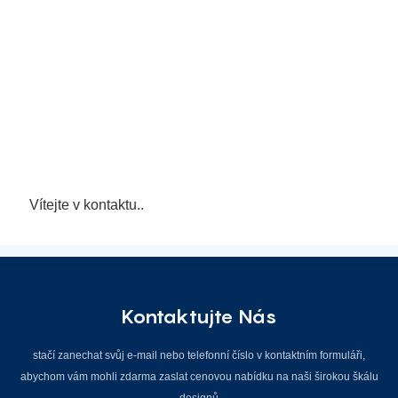
Vítejte v kontaktu..
Kontaktujte Nás
stačí zanechat svůj e-mail nebo telefonní číslo v kontaktním formuláři,
abychom vám mohli zdarma zaslat cenovou nabídku na naši širokou škálu