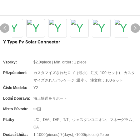
Y Type Pv Solar Connector
Vzorky:
$2.0/piece | Min. order : 1 piece
Přizpůsobení:
カスタマイズされたロゴ（最小） 注文: 100 セット)、カスタ
マイズされたパッケージ (最小)。 注文数：100セット
Číslo Modelu:
Y2
Lodní Doprava:
海上輸送をサポート
Místo Původu:
中国
Platby:
L/C、D/A、D/P、T/T、ウェスタンユニオン、マネーグラム、
OA
Dodací Lhůta:
1-1000(pieces):7(days),>1000(pieces):To be