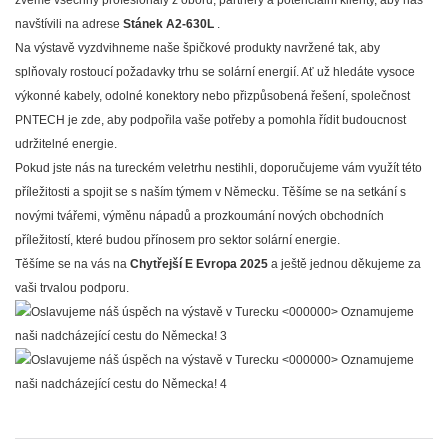
zveme všechny profesionály z oboru, partnery a potenciální klienty, aby nás
navštívili na adrese
Stánek A2-630L
.
Na výstavě vyzdvihneme naše špičkové produkty navržené tak, aby
splňovaly rostoucí požadavky trhu se solární energií. Ať už hledáte vysoce
výkonné kabely, odolné konektory nebo přizpůsobená řešení, společnost
PNTECH je zde, aby podpořila vaše potřeby a pomohla řídit budoucnost
udržitelné energie.
Pokud jste nás na tureckém veletrhu nestihli, doporučujeme vám využít této
příležitosti a spojit se s naším týmem v Německu. Těšíme se na setkání s
novými tvářemi, výměnu nápadů a prozkoumání nových obchodních
příležitostí, které budou přínosem pro sektor solární energie.
Těšíme se na vás na
Chytřejší E Evropa 2025
a ještě jednou děkujeme za
vaši trvalou podporu.