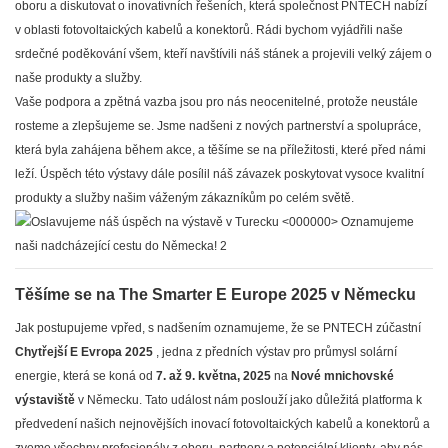
oboru a diskutovat o inovativních řešeních, která společnost PNTECH nabízí
v oblasti fotovoltaických kabelů a konektorů. Rádi bychom vyjádřili naše
srdečné poděkování všem, kteří navštívili náš stánek a projevili velký zájem o
naše produkty a služby.
Vaše podpora a zpětná vazba jsou pro nás neocenitelné, protože neustále
rosteme a zlepšujeme se. Jsme nadšeni z nových partnerství a spolupráce,
která byla zahájena během akce, a těšíme se na příležitosti, které před námi
leží. Úspěch této výstavy dále posílil náš závazek poskytovat vysoce kvalitní
produkty a služby našim váženým zákazníkům po celém světě.
Těšíme se na The Smarter E Europe 2025 v Německu
Jak postupujeme vpřed, s nadšením oznamujeme, že se PNTECH zúčastní
Chytřejší E Evropa 2025
, jedna z předních výstav pro průmysl solární
energie, která se koná od
7. až 9. května, 2025
na
Nové mnichovské
výstaviště
v Německu. Tato událost nám poslouží jako důležitá platforma k
předvedení našich nejnovějších inovací fotovoltaických kabelů a konektorů a